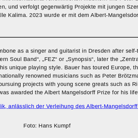
 und verfolgt gegenwärtig Projekte mit jungen Sze
 Kalima. 2023 wurde er mit dem Albert-Mangelsdorf
mbone as a singer and guitarist in Dresden after self
Soul Band“, „FEZ“ or „Synopsis“, later the „Zentralqu
 his unique playing style. Bauer has toured Europe, 
nationally renowned musicians such as Peter Brötzma
 pursuing projects with young scene greats such as
as awarded the Albert Mangelsdorff Prize for his lif
k, anlässlich der Verleihung des Albert-Mangelsdorf
Foto: Hans Kumpf