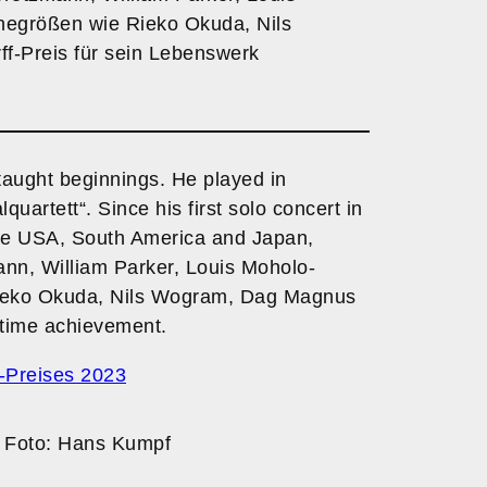
negrößen wie Rieko Okuda, Nils
f-Preis für sein Lebenswerk
-taught beginnings. He played in
artett“. Since his first solo concert in
the USA, South America and Japan,
nn, William Parker, Louis Moholo-
 Rieko Okuda, Nils Wogram, Dag Magnus
etime achievement.
f-Preises 2023
Foto: Hans Kumpf