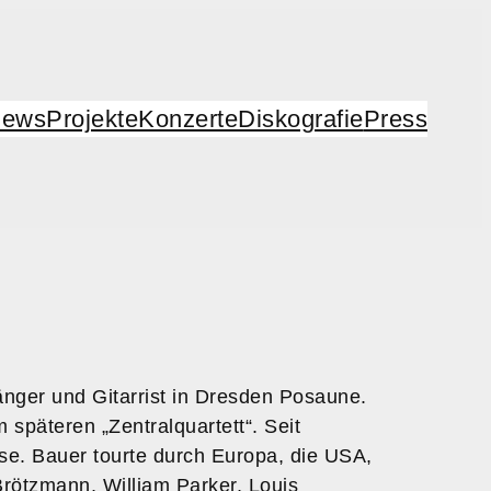
ews
Projekte
Konzerte
Diskografie
Press
änger und Gitarrist in Dresden Posaune.
späteren „Zentralquartett“. Seit
ise. Bauer tourte durch Europa, die USA,
Brötzmann, William Parker, Louis