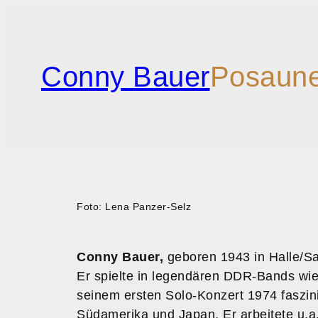
Zum
Inhalt
springen
Conny Bauer
Posaun
Foto: Lena Panzer-Selz
Conny Bauer,
geboren 1943 in Halle/Sa
Er spielte in legendären DDR-Bands wie 
seinem ersten Solo-Konzert 1974 faszini
Südamerika und Japan. Er arbeitete u.a.